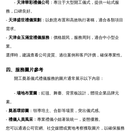
-
天津華彩禮儀公司
：專注于大型開工儀式，提供一站式服
務，口碑良好。
-
天津盛世禮儀策劃
：以創意布置和高效執行著稱，適合各類項目
需求。
-
天津金玉滿堂禮儀服務
：價格親民，服務周到，適合中小型企
業。
選擇時，建議查看公司資質、過往案例和客戶評價，確保專業性。
四、服務圖片參考
開工奠基儀式禮儀服務的圖片通常展示以下內容：
-
場地布置圖
：紅毯、舞臺、背景板設計，體現企業品牌元
素。
-
奠基環節圖
：領導培土、合影等場景，突出儀式感。
-
禮儀人員風采
：專業禮儀小姐著裝統一，姿態優雅。
您可以通過公司官網、社交媒體或實地考察獲取圖片，以確保服務