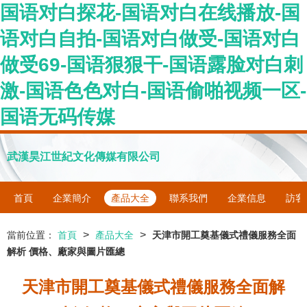
国语对白探花-国语对白在线播放-国
语对白自拍-国语对白做受-国语对白
做受69-国语狠狠干-国语露脸对白刺
激-国语色色对白-国语偷啪视频一区-
国语无码传媒
武漢昊江世紀文化傳媒有限公司
首頁
企業簡介
產品大全
聯系我們
企業信息
訪客
>
>
當前位置：
首頁
產品大全
天津市開工奠基儀式禮儀服務全面
解析 價格、廠家與圖片匯總
天津市開工奠基儀式禮儀服務全面解