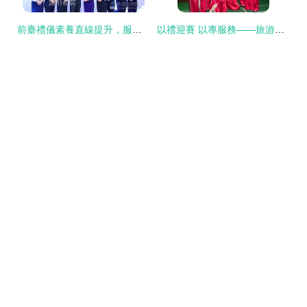
前臺禮儀素養直線提升，服務心法瞬間點燃 系統打造會展服務禮儀精英
以禮迎賽 以專服務——旅游系禮儀隊助力亞錦賽會展服務紀實