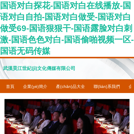
国语对白探花-国语对白在线播放-国
语对白自拍-国语对白做受-国语对白
做受69-国语狠狠干-国语露脸对白刺
激-国语色色对白-国语偷啪视频一区-
国语无码传媒
武漢昊江世紀(jì)文化傳媒有限公司
首頁
企業(yè)簡介
產(chǎn)品大全
聯(lián)系我們
企