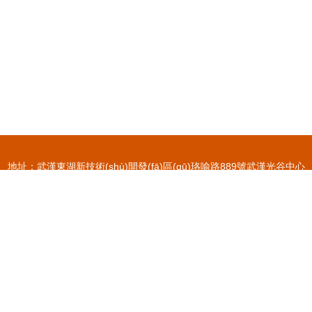
地址：武漢東湖新技術(shù)開發(fā)區(qū)珞喻路889號武漢光谷中心
花園A棟16層1610（入駐武漢美善企業(yè)商務(wù)秘書服務(wù)有
限公司，托管號：1936）
電話：1346949**
Copyright © 2026
www.tgwpzm.cn
禮儀服務(wù)
武漢昊江世紀(jì)文
化傳媒有限公司
禮儀服務(wù)
版權(quán)所有
Sitemap
感谢您访问我们的网站，您可能还对以下资源感兴趣：白山揭厩餐饮管理