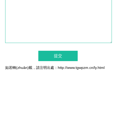
如若轉(zhuǎn)載，請注明出處：http://www.tgwpzm.cn/ly.html