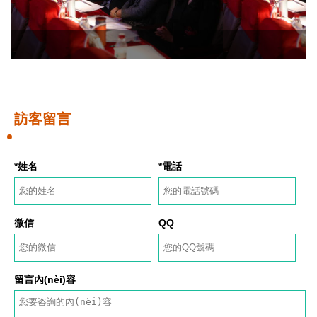
訪客留言
*姓名
*電話
微信
QQ
留言內(nèi)容