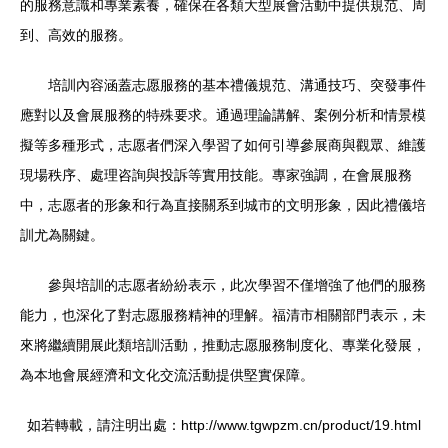
的服務意識和專業素養，確保在各類大型展會活動中提供規范、周
到、高效的服務。
培訓內容涵蓋志愿服務的基本禮儀規范、溝通技巧、突發事件
應對以及會展服務的特殊要求。通過理論講解、案例分析和情景模
擬等多種形式，志愿者們深入學習了如何引導參展商與觀眾、維護
現場秩序、處理咨詢與投訴等實用技能。專家強調，在會展服務
中，志愿者的形象和行為直接關系到城市的文明形象，因此禮儀培
訓尤為關鍵。
參與培訓的志愿者紛紛表示，此次學習不僅增強了他們的服務
能力，也深化了對志愿服務精神的理解。福清市相關部門表示，未
來將繼續開展此類培訓活動，推動志愿服務制度化、專業化發展，
為本地會展經濟和文化交流活動提供堅實保障。
如若轉載，請注明出處：http://www.tgwpzm.cn/product/19.html