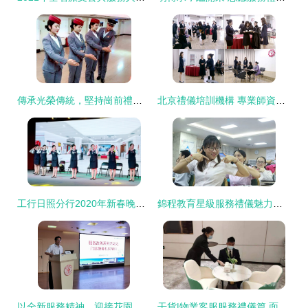
傳承光榮傳統，堅持崗前禮儀培訓，用心服務春運旅客
北京禮儀培訓機構 專業師資賦能，引領會展服務新風尚
工行日照分行2020年新春晚會圓滿舉行 專業會展服務保駕護航
錦程教育星級服務禮儀魅力提升活動圓滿結束，為會展服務注入新活力
以全新服務精神，迎接花園山新門診試運行——服務改善系列活動之門診服務禮儀培訓圓滿落幕
干貨|物業客服服務禮儀篇 面向客戶與會展服務的專業指南