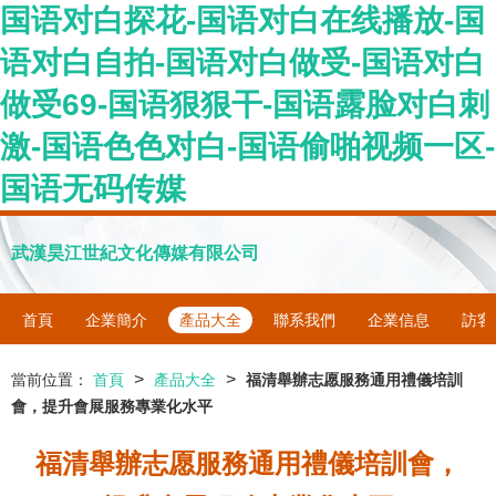
国语对白探花-国语对白在线播放-国
语对白自拍-国语对白做受-国语对白
做受69-国语狠狠干-国语露脸对白刺
激-国语色色对白-国语偷啪视频一区-
国语无码传媒
武漢昊江世紀文化傳媒有限公司
首頁
企業簡介
產品大全
聯系我們
企業信息
訪客
>
>
當前位置：
首頁
產品大全
福清舉辦志愿服務通用禮儀培訓
會，提升會展服務專業化水平
福清舉辦志愿服務通用禮儀培訓會，